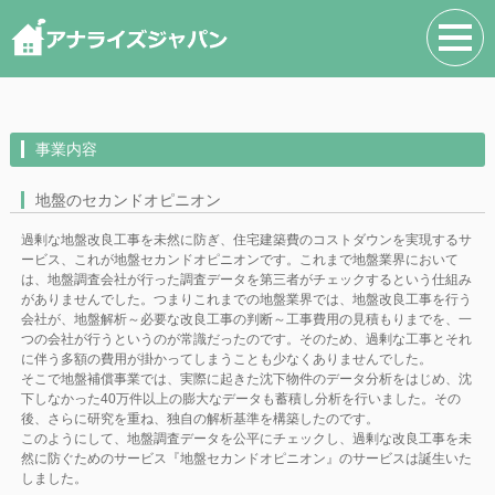
事業内容
地盤のセカンドオピニオン
過剰な地盤改良工事を未然に防ぎ、住宅建築費のコストダウンを実現するサ
ービス、これが地盤セカンドオピニオンです。これまで地盤業界において
は、地盤調査会社が行った調査データを第三者がチェックするという仕組み
がありませんでした。つまりこれまでの地盤業界では、地盤改良工事を行う
会社が、地盤解析～必要な改良工事の判断～工事費用の見積もりまでを、一
つの会社が行うというのが常識だったのです。そのため、過剰な工事とそれ
に伴う多額の費用が掛かってしまうことも少なくありませんでした。
そこで地盤補償事業では、実際に起きた沈下物件のデータ分析をはじめ、沈
下しなかった40万件以上の膨大なデータも蓄積し分析を行いました。その
後、さらに研究を重ね、独自の解析基準を構築したのです。
このようにして、地盤調査データを公平にチェックし、過剰な改良工事を未
然に防ぐためのサービス『地盤セカンドオピニオン』のサービスは誕生いた
しました。