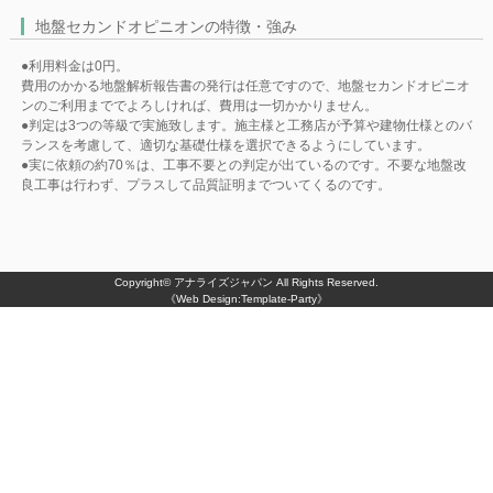
地盤セカンドオピニオンの特徴・強み
●利用料金は0円。
費用のかかる地盤解析報告書の発行は任意ですので、地盤セカンドオピニオ
ンのご利用まででよろしければ、費用は一切かかりません。
●判定は3つの等級で実施致します。施主様と工務店が予算や建物仕様とのバ
ランスを考慮して、適切な基礎仕様を選択できるようにしています。
●実に依頼の約70％は、工事不要との判定が出ているのです。不要な地盤改
良工事は行わず、プラスして品質証明までついてくるのです。
Copyright©
アナライズジャパン
All Rights Reserved.
《Web Design:Template-Party》